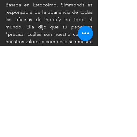
Basada en Estocolmo, Simmonds es 
responsable de la apariencia de todas 
las oficinas de Spotify en todo el 
mundo. Ella dijo que su papel es 
"precisar cuáles son nuestra cultura y 
nuestros valores y cómo eso se muestra 
a través de los edificios".
Dijo que trabajar desde casa durante el 
año pasado ha destacado algunos de 
los beneficios que los entornos 
domésticos tienen sobre los lugares de 
trabajo. Ahora planea adaptar las 
instalaciones de la empresa para que se 
sientan más hogareñas.